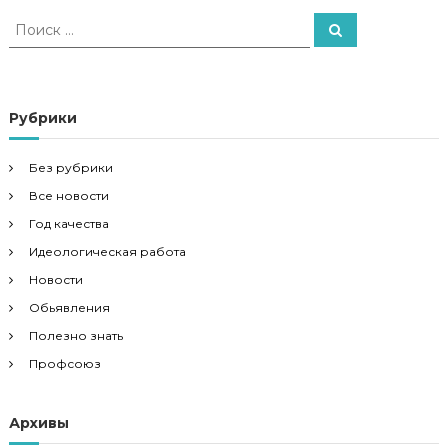
И
П
о
с
и
к
с
к
а
т
Рубрики
ь
:
Без рубрики
Все новости
Год качества
Идеологическая работа
Новости
Обьявления
Полезно знать
Профсоюз
Архивы