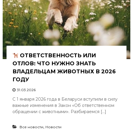
е
ц
к
о
е
Ж
К
Х
ОТВЕТСТВЕННОСТЬ ИЛИ
"
ОТЛОВ: ЧТО НУЖНО ЗНАТЬ
ВЛАДЕЛЬЦАМ ЖИВОТНЫХ В 2026
ГОДУ
31.03.2026
С 1 января 2026 года в Беларуси вступили в силу
важные изменения в Закон «Об ответственном
обращении с животными». Разбираемся […]
,
Все новости
Новости