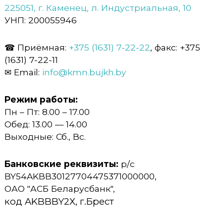
е
225051, г. Каменец, л. Индустриальная, 10
ц
УНП: 200055946
к
о
☎ Приёмная:
+375 (1631) 7-22-22
, факс: +375
е
(1631) 7-22-11
Ж
✉ Email:
info@kmn.bujkh.by
К
Х
Режим работы:
"
Пн – Пт: 8.00 – 17.00
Обед: 13.00 — 14.00
Выходные: Сб., Вс.
Банковские реквизиты:
р/c
BY54AKBB30127704475371000000,
ОАО "АСБ Беларусбанк",
код AKBBBY2Х, г.Брест