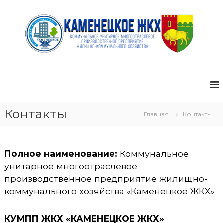
П
е
р
е
й
т
К
и
У
к
М
с
П
о
д
П
Контакты
Главная
Контакты
е
Ж
р
К
ж
Х
и
Полное наименование:
Коммунальное
"
м
унитарное многоотраслевое
К
о
производственное предприятие жилищно-
а
м
коммунального хозяйства «Каменецкое ЖКХ»
у
м
е
КУМПП ЖКХ «КАМЕНЕЦКОЕ ЖКХ»
н