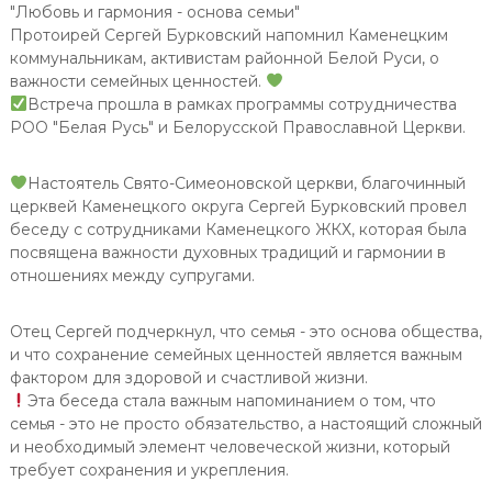
"Любовь и гармония - основа семьи"
е
Протоирей Сергей Бурковский напомнил Каменецким
ц
коммунальникам, активистам районной Белой Руси, о
к
важности семейных ценностей.
о
Встреча прошла в рамках программы сотрудничества
е
РОО "Белая Русь" и Белорусской Православной Церкви.
Ж
К
Настоятель Свято-Симеоновской церкви, благочинный
Х
церквей Каменецкого округа Сергей Бурковский провел
"
беседу с сотрудниками Каменецкого ЖКХ, которая была
посвящена важности духовных традиций и гармонии в
отношениях между супругами.
Отец Сергей подчеркнул, что семья - это основа общества,
и что сохранение семейных ценностей является важным
фактором для здоровой и счастливой жизни.
Эта беседа стала важным напоминанием о том, что
семья - это не просто обязательство, а настоящий сложный
и необходимый элемент человеческой жизни, который
требует сохранения и укрепления.