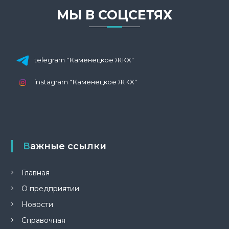
с
МЫ В СОЦСЕТЯХ
я
м
telegram "Каменецкое ЖКХ"
instagram "Каменецкое ЖКХ"
Важные ссылки
Главная
О предприятии
Новости
Справочная