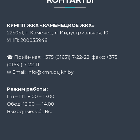
КОНТАКТЫ
а
ц
КУМПП ЖКХ «КАМЕНЕЦКОЕ ЖКХ»
и
225051, г. Каменец, л. Индустриальная, 10
УНП: 200055946
я
☎ Приёмная:
+375 (01631) 7-22-22
, факс: +375
п
(01631) 7-22-11
✉ Email:
info@kmn.bujkh.by
о
з
Режим работы:
Пн – Пт: 8.00 – 17.00
а
Обед: 13.00 — 14.00
Выходные: Сб., Вс.
п
и