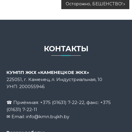
а
Осторожно, БЕШЕНСТВО!
в
и
г
КОНТАКТЫ
а
ц
КУМПП ЖКХ «КАМЕНЕЦКОЕ ЖКХ»
225051, г. Каменец, л. Индустриальная, 10
и
УНП: 200055946
я
☎ Приёмная:
+375 (01631) 7-22-22
, факс: +375
п
(01631) 7-22-11
✉ Email:
info@kmn.bujkh.by
о