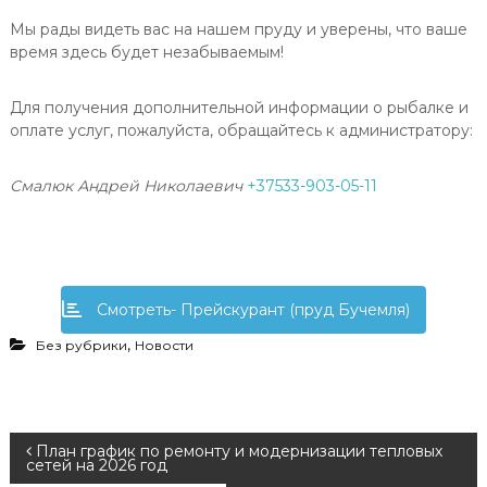
Мы рады видеть вас на нашем пруду и уверены, что ваше
время здесь будет незабываемым!
Для получения дополнительной информации о рыбалке и
оплате услуг, пожалуйста, обращайтесь к администратору:
Смалюк Андрей Николаевич
+37533-903-05-11
Смотреть- Прейскурант (пруд Бучемля)
,
Без рубрики
Новости
Н
План график по ремонту и модернизации тепловых
сетей на 2026 год