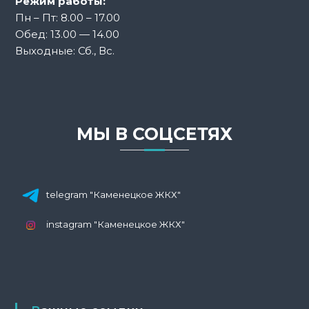
Режим работы:
з
Пн – Пт: 8.00 – 17.00
Обед: 13.00 — 14.00
а
Выходные: Сб., Вс.
п
и
МЫ В СОЦСЕТЯХ
с
я
м
telegram "Каменецкое ЖКХ"
instagram "Каменецкое ЖКХ"