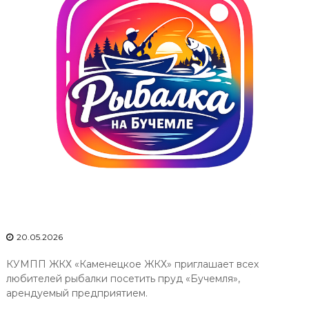
е
ц
к
о
е
Ж
К
Х
"
20.05.2026
КУМПП ЖКХ «Каменецкое ЖКХ» приглашает всех
любителей рыбалки посетить пруд «Бучемля»,
арендуемый предприятием.